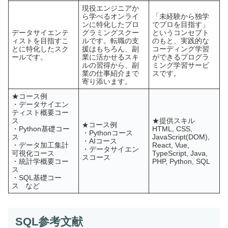
現役エンジニアか
ら学べるオンライ
「未経験から独学
ンに特化したプロ
でプロを目指す」
データサイエンテ
グラミングスクー
というコンセプト
ィストを目指すこ
ルです。転職の支
のもと、実践的な
とに特化したスク
援はもちろん、副
コーディング学習
ールです。
業に活かせるスキ
ができるプログラ
ルの習得から、副
ミング学習サービ
業の仕事紹介まで
スです。
寄り添います。
★コース例
・データサイエン
ティスト概要コー
ス
★提供スキル
コース例
★
・Python基礎コー
HTML, CSS,
・Pythonコース
ス
JavaScript(DOM),
・AIコース
・データ加工集計
React, Vue,
・データサイエン
可視化コース
TypeScript, Java,
スコース
・統計学概要コー
PHP, Python, SQL
ス
・SQL基礎コー
ス
など
SQL参考文献