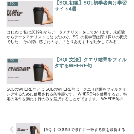
【SQL初級】SQL初学者向け学習
SQL
サイト4選
はじめに 私は2019年からデータアナリストをしております。未経験
からデータアナリストになったので、SQLの初学習は探り探りの状況
でした。 その際に感じたのは、「とりあえず手を動かしてみるこ
と」が重要であることです。そこで、S...
【SQL文法】クエリ結果をフィル
SQL
タするWHERE句
SQLのWHERE句とは SQLのWHERE句は、クエリ結果をフィルタリ
ングするために使用される条件節です。 WHERE句を使用すると、特
定の条件を満たす行のみを選択することができます。 WHERE句の基
本構文 基...
【SQL】COUNTで条件に一致する数を取得する