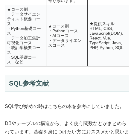
寄り添います。
★コース例
・データサイエン
ティスト概要コー
ス
★提供スキル
コース例
★
・Python基礎コー
HTML, CSS,
・Pythonコース
ス
JavaScript(DOM),
・AIコース
・データ加工集計
React, Vue,
・データサイエン
可視化コース
TypeScript, Java,
スコース
・統計学概要コー
PHP, Python, SQL
ス
・SQL基礎コー
ス
など
SQL参考文献
SQL学び始めの時はこちらの本を参考にしていました。
DBやテーブルの構造から、よく使う関数などがまとめら
れています。基礎を身につけたい方におススメかと思いま