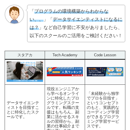
「
プログラムの環境構築からわからな
い、、
」「
データサイエンティストになるに
は？
」など自己学習に不安がありましたら、
以下のスクールのご活用をご検討ください！
スタアカ
Tech Academy
Code Lesson
現役エンジニアか
ら学べるオンライ
「未経験から独学
ンに特化したプロ
でプロを目指す」
データサイエンテ
グラミングスクー
というコンセプト
ィストを目指すこ
ルです。転職の支
のもと、実践的な
とに特化したスク
援はもちろん、副
コーディング学習
ールです。
業に活かせるスキ
ができるプログラ
ルの習得から、副
ミング学習サービ
業の仕事紹介まで
スです。