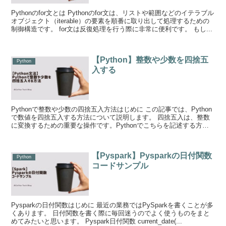
Pythonのfor文とは Pythonのfor文は、リストや範囲などのイテラブル
オブジェクト（iterable）の要素を順番に取り出して処理するための
制御構造です。 for文は反復処理を行う際に非常に便利です。 もし...
【Python】整数や少数を四捨五
Python
入する
Pythonで整数や少数の四捨五入方法はじめに この記事では、Python
で数値を四捨五入する方法について説明します。 四捨五入は、整数
に変換するための重要な操作です。Pythonでこちらを記述する方法
をいくつかご紹介します...
【Pyspark】Pysparkの日付関数
Python
コードサンプル
Pysparkの日付関数はじめに 最近の業務ではPySparkを書くことが多
くあります。 日付関数を書く際に毎回迷うのでよく使うものをまと
めてみたいと思います。 Pyspark日付関数 current_date(...