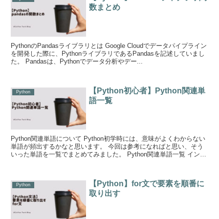
数まとめ
PythonのPandasライブラリとは Google Cloudでデータパイプライン
を開発した際に、PythonライブラリであるPandasを記述していまし
た。 Pandasは、Pythonでデータ分析やデー...
【Python初心者】Python関連単
Python
語一覧
Python関連単語について Python初学時には、意味がよくわからない
単語が頻出するかなと思います。 今回は参考になればと思い、そう
いった単語を一覧でまとめてみました。 Python関連単語一覧 インタ
プリタ...
【Python】for文で要素を順番に
Python
取り出す